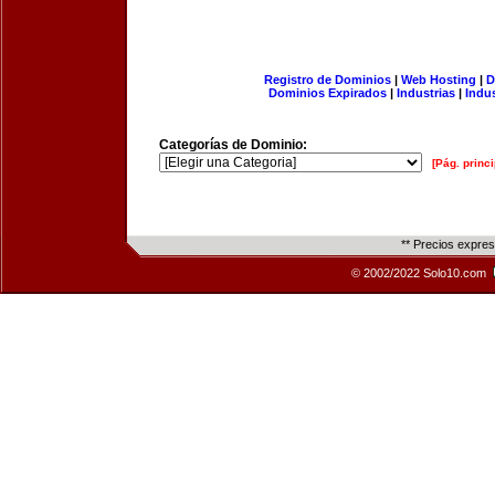
Registro de Dominios
|
Web Hosting
|
D
Dominios Expirados
|
Industrias
|
Indu
Categorías de Dominio:
[Pág. princi
** Precios expre
© 2002/2022 Solo10.com