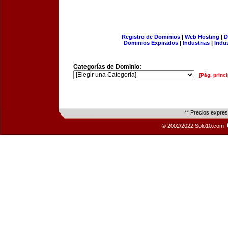
Registro de Dominios
|
Web Hosting
|
D
Dominios Expirados
|
Industrias
|
Indu
Categorías de Dominio:
[Pág. princi
** Precios expre
© 2002/2022 Solo10.com