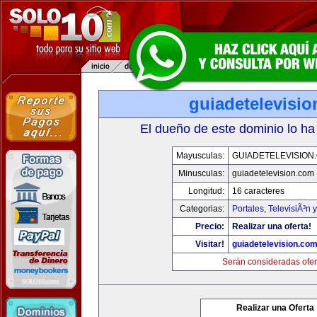
guiadetelevisi
El dueño de este dominio lo ha
Mayusculas:
GUIADETELEVISION
Minusculas:
guiadetelevision.com
Longitud:
16 caracteres
Categorias:
Portales
,
TelevisiÃ³n 
Precio:
Realizar una oferta!
Visitar!
guiadetelevision.co
Serán consideradas ofer
Realizar una Oferta