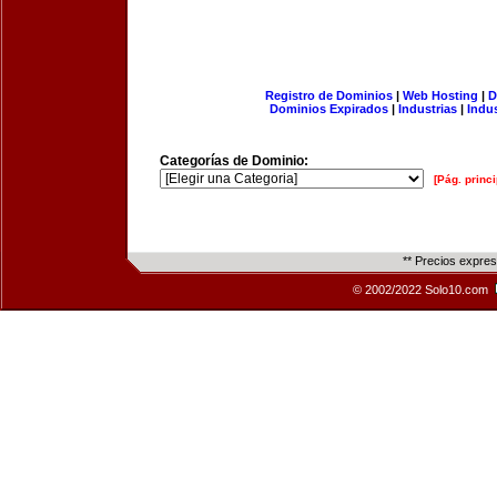
Registro de Dominios
|
Web Hosting
|
D
Dominios Expirados
|
Industrias
|
Indu
Categorías de Dominio:
[Pág. princi
** Precios expre
© 2002/2022 Solo10.com