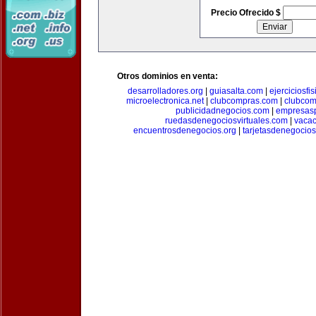
Precio Ofrecido $
Otros dominios en venta:
desarrolladores.org
|
guiasalta.com
|
ejerciciosfi
microelectronica.net
|
clubcompras.com
|
clubcom
publicidadnegocios.com
|
empresas
ruedasdenegociosvirtuales.com
|
vacac
encuentrosdenegocios.org
|
tarjetasdenegocio