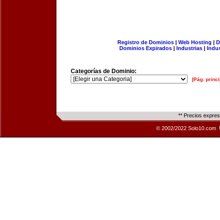
Registro de Dominios
|
Web Hosting
|
D
Dominios Expirados
|
Industrias
|
Indu
Categorías de Dominio:
[Pág. princi
** Precios expre
© 2002/2022 Solo10.com