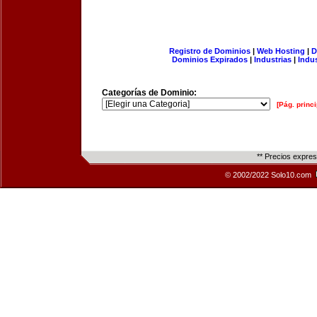
Registro de Dominios
|
Web Hosting
|
D
Dominios Expirados
|
Industrias
|
Indu
Categorías de Dominio:
[Pág. princi
** Precios expre
© 2002/2022 Solo10.com