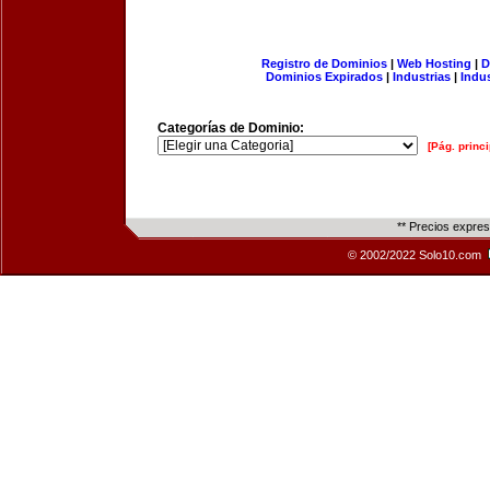
Registro de Dominios
|
Web Hosting
|
D
Dominios Expirados
|
Industrias
|
Indu
Categorías de Dominio:
[Pág. princi
** Precios expre
© 2002/2022 Solo10.com