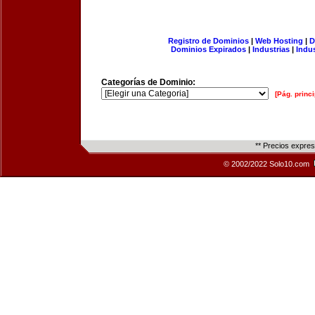
Registro de Dominios
|
Web Hosting
|
D
Dominios Expirados
|
Industrias
|
Indu
Categorías de Dominio:
[Pág. princi
** Precios expre
© 2002/2022 Solo10.com