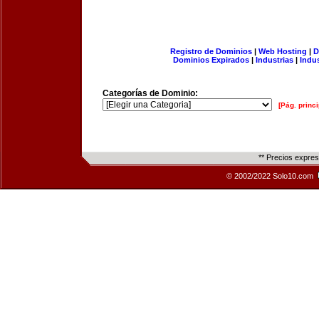
Registro de Dominios
|
Web Hosting
|
D
Dominios Expirados
|
Industrias
|
Indu
Categorías de Dominio:
[Pág. princi
** Precios expre
© 2002/2022 Solo10.com