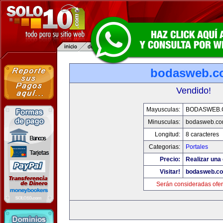
bodasweb.c
Vendido!
Mayusculas:
BODASWEB.
Minusculas:
bodasweb.c
Longitud:
8 caracteres
Categorias:
Portales
Precio:
Realizar una 
Visitar!
bodasweb.c
Serán consideradas ofer