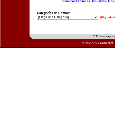
Dominios Expirados
|
Industrias
|
Indu
Categorías de Dominio:
[Pág. princi
** Precios expre
© 2002/2022 Solo10.com