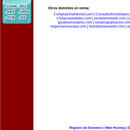
Otros dominios en venta:
ComprasViaInternet.com
|
ConsultorInmobiliari
USApropiedades.com
|
ventasenmiami.com
|
s
guiabuenosaires.com
|
soloprogramacion.co
negocioensucasa.com
|
monetizeyourweb.com
|
a
Registro de Dominios
|
Web Hosting
|
D