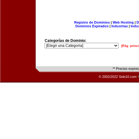
Registro de Dominios
|
Web Hosting
|
D
Dominios Expirados
|
Industrias
|
Indu
Categorías de Dominio:
[Pág. princi
** Precios expre
© 2002/2022 Solo10.com