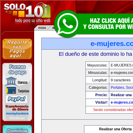
e-mujeres.c
El dueño de este dominio lo ha
Mayusculas:
E-MUJERES
Minusculas:
e-mujeres.co
Longitud:
9 caracteres
Categorias:
Portales
,
Soc
Precio:
Realizar una 
Visitar!
e-mujeres.c
Serán consideradas ofer
Realizar una Oferta