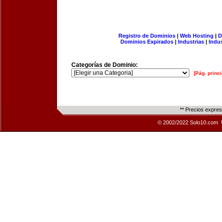
Registro de Dominios
|
Web Hosting
|
D
Dominios Expirados
|
Industrias
|
Indu
Categorías de Dominio:
[Pág. princi
** Precios expre
© 2002/2022 Solo10.com